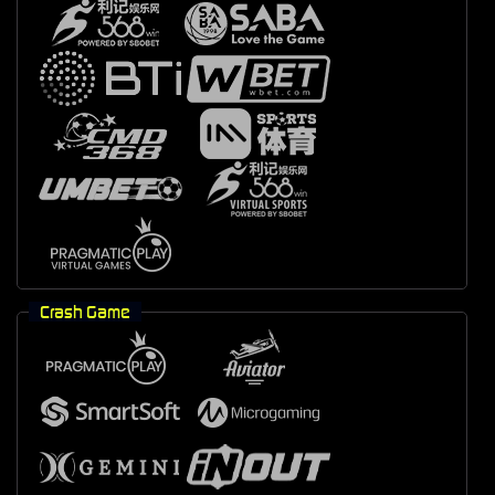
Crash Game