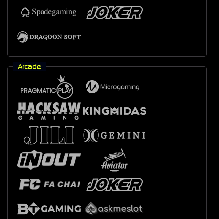
Arcade