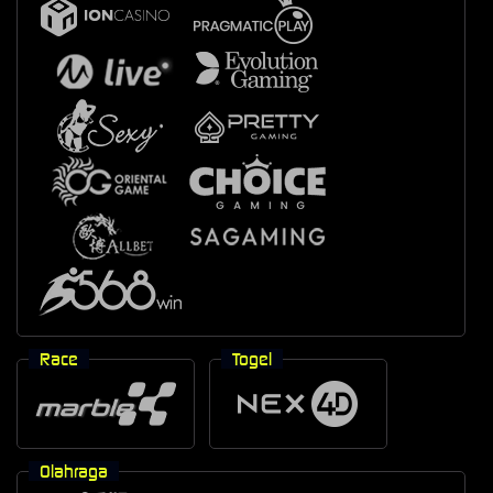
Race
Togel
Olahraga