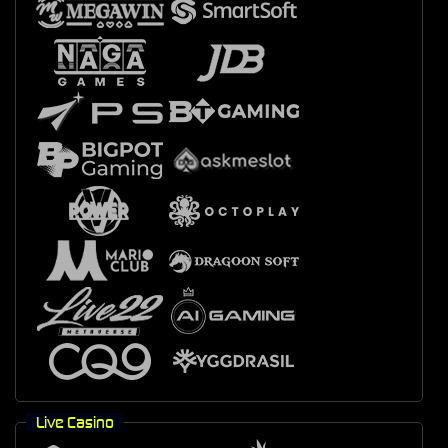
Live Casino