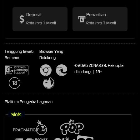
Deposit
Penarikan
Rata-rata 1 Menit
Rata-rata 3 Menit
Tanggung Jawab
Browser Yang
Bermain
Didukung
©2026 ZONA338. Hak cipta
dilindungi | 18+
Platform Penyedia Layanan
Slots