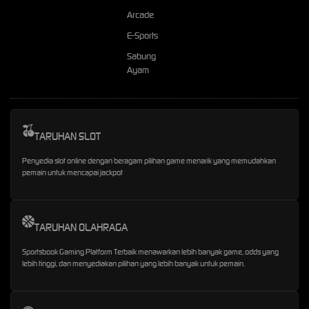
Arcade
E-Sports
Sabung
Ayam
TARUHAN SLOT
Penyedia slot online dengan beragam pilihan game menarik yang memudahkan
pemain untuk mencapai jackpot
TARUHAN OLAHRAGA
Sportsbook Gaming Platform Terbaik menawarkan lebih banyak game, odds yang
lebih tinggi, dan menyediakan pilihan yang lebih banyak untuk pemain.