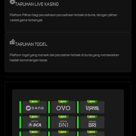
TARUHAN LIVE KASINO
Platform Pilihan bagi perusahaan-perusahaan terbaik di dunia, dengan pilihan
variasi game terbanyak
TARUHAN TOGEL
Platform togel yang menarik dari perusahan terbaik di dunia yang menawarkan
hadiah kemenangan besar