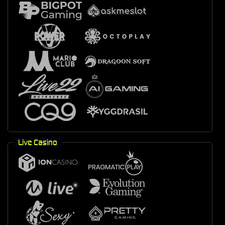
Live Casino