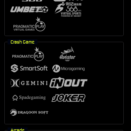
Crash Game
Arcade