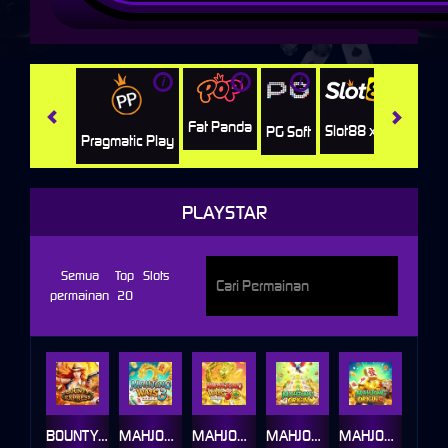
i
i
i
i
i
Facha
Fat Panda
Slot88 x PP
PG Soft
Pragmatic Play
PLAYSTAR
Semua
Top
Slots
permainan
20
BOUNTY EXPRESS
MAHJONG WAYS 3
MAHJONG WAYS 3+
MAHJONG：ORIGIN
MAHJONG: ORIGIN 2