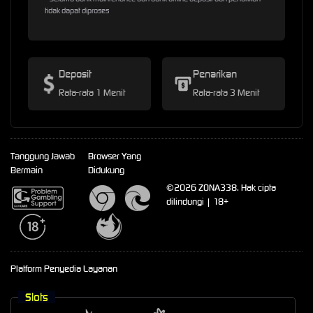
tidak dapat diproses
Deposit
Penarikan
Rata-rata 1 Menit
Rata-rata 3 Menit
Tanggung Jawab
Browser Yang
Bermain
Didukung
©2026 ZONA338. Hak cipta
dilindungi | 18+
Platform Penyedia Layanan
Slots