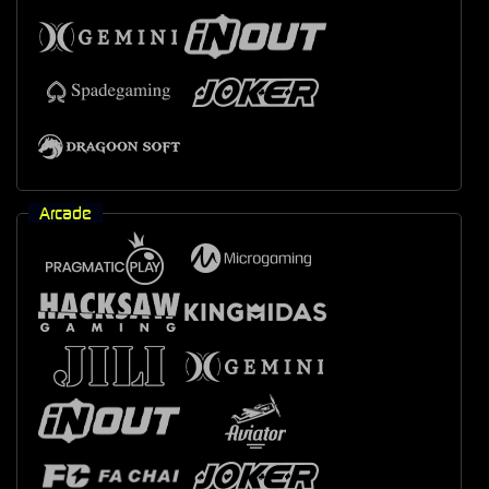
Arcade