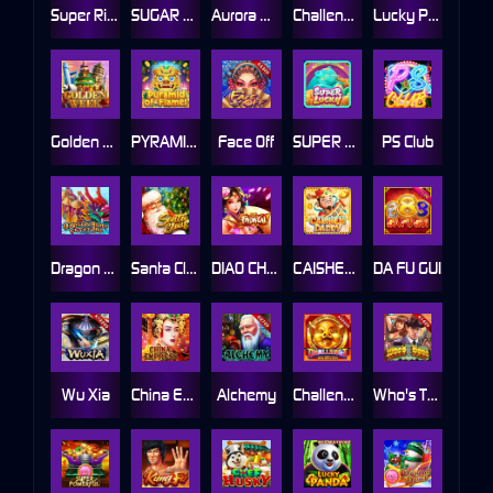
Super Rich
SUGAR BOOM
Aurora Wolf
Challenge・Mayan Calendar
Lucky Poker 2
Golden Week
PYRAMID OF FLAMES
Face Off
SUPER LUCKY
PS Club
Dragon Boat Festival
Santa Claus
DIAO CHAN FA DA CAI
CAISHEN DADDY
DA FU GUI
Wu Xia
China Empress
Alchemy
Challenge・Golden Pig
Who's The Boss