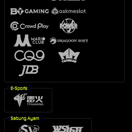
E-Sports
Sabung Ayam