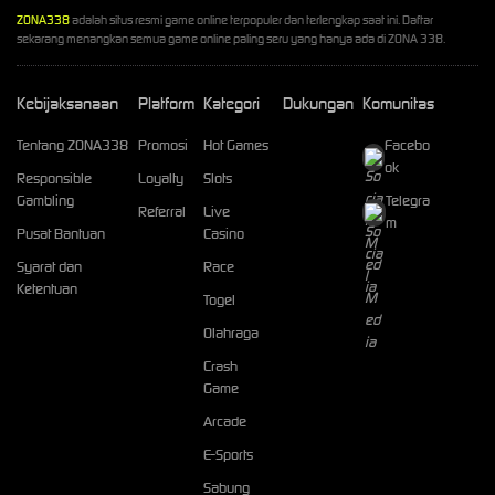
ZONA338
adalah situs resmi game online terpopuler dan terlengkap saat ini. Daftar
sekarang menangkan semua game online paling seru yang hanya ada di ZONA 338.
Kebijaksanaan
Platform
Kategori
Dukungan
Komunitas
Tentang ZONA338
Promosi
Hot Games
Facebo
ok
Responsible
Loyalty
Slots
Gambling
Telegra
Referral
Live
m
Pusat Bantuan
Casino
Syarat dan
Race
Ketentuan
Togel
Olahraga
Crash
Game
Arcade
E-Sports
Sabung