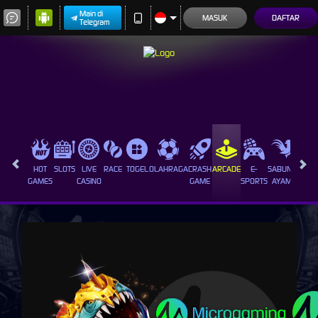
Main di
MASUK
DAFTAR
Telegram
HOT
SLOTS
LIVE
RACE
TOGEL
OLAHRAGA
CRASH
ARCADE
E-
SABUNG
PROM
GAMES
CASINO
GAME
SPORTS
AYAM