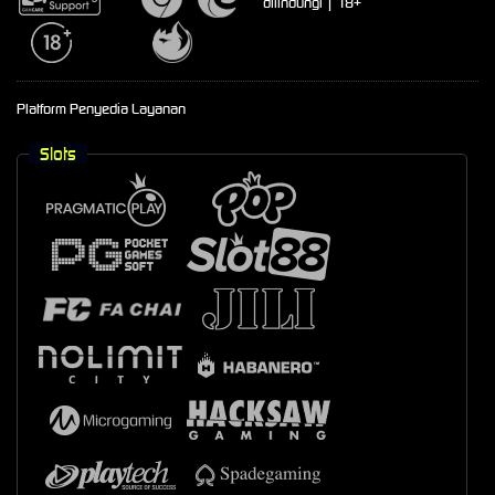
dilindungi | 18+
Platform Penyedia Layanan
Slots