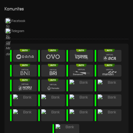
Komunitas
Facebook
Telegram