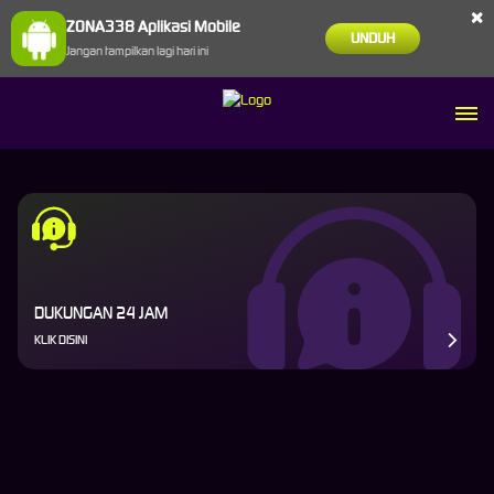
×
ZONA338 Aplikasi Mobile
UNDUH
Jangan tampilkan lagi hari ini
DUKUNGAN 24 JAM
KLIK DISINI