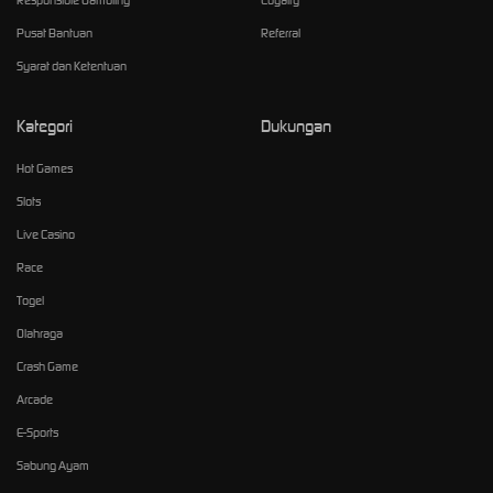
Responsible Gambling
Loyalty
Pusat Bantuan
Referral
Syarat dan Ketentuan
Kategori
Dukungan
Hot Games
Slots
Live Casino
Race
Togel
Olahraga
Crash Game
Arcade
E-Sports
Sabung Ayam