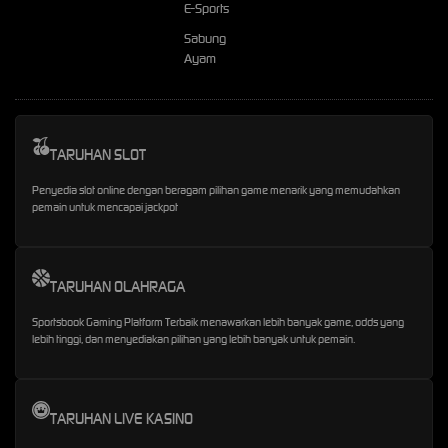
E-Sports
Sabung
Ayam
TARUHAN SLOT
Penyedia slot online dengan beragam pilihan game menarik yang memudahkan
pemain untuk mencapai jackpot
TARUHAN OLAHRAGA
Sportsbook Gaming Platform Terbaik menawarkan lebih banyak game, odds yang
lebih tinggi, dan menyediakan pilihan yang lebih banyak untuk pemain.
TARUHAN LIVE KASINO