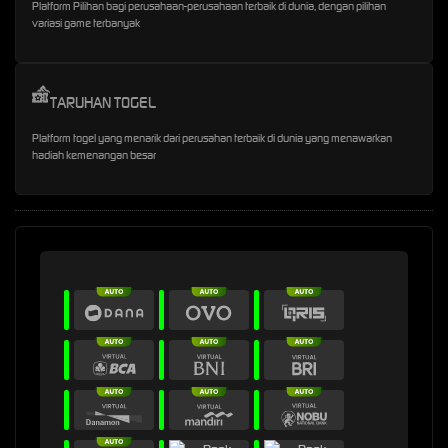
Platform Pilihan bagi perusahaan-perusahaan terbaik di dunia, dengan pilihan
variasi game terbanyak
TARUHAN TOGEL
Platform togel yang menarik dari perusahan terbaik di dunia yang menawarkan
hadiah kemenangan besar