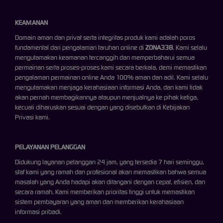
KEAMANAN
Domain aman dan privat serta integritas produk kami adalah poros
fundamental dari pengalaman taruhan online di
ZONA338
. Kami selalu
mengutamakan keamanan tercanggih dan memperbaharui semua
permainan serta proses-proses kami secara berkala, demi memastikan
pengalaman permainan online Anda 100% aman dan adil. Kami selalu
mengutamakan menjaga kerahasiaan informasi Anda, dan kami tidak
akan pernah membagikannya ataupun menjualnya ke pihak ketiga,
kecuali diharuskan sesuai dengan yang disebutkan di Kebijakan
Privasi kami.
PELAYANAN PELANGGAN
Didukung layanan pelanggan 24 jam, yang tersedia 7 hari seminggu,
staf kami yang ramah dan profesional akan memastikan bahwa semua
masalah yang Anda hadapi akan ditangani dengan cepat, efisien, dan
secara ramah. Kami memberikan prioritas tinggi untuk memastikan
sistem pembayaran yang aman dan memberikan kerahasiaan
informasi pribadi.