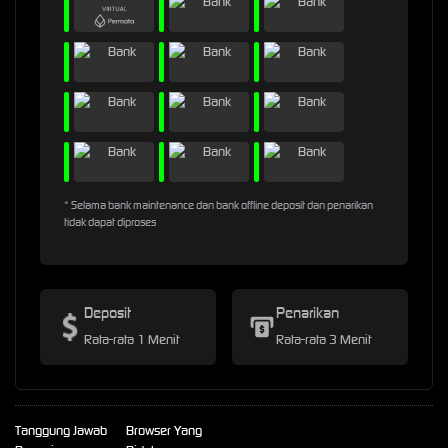
* Selama bank maintenance dan bank offline deposit dan penarikan
tidak dapat diproses
Deposit
Penarikan
Rata-rata 1 Menit
Rata-rata 3 Menit
Tanggung Jawab
Browser Yang