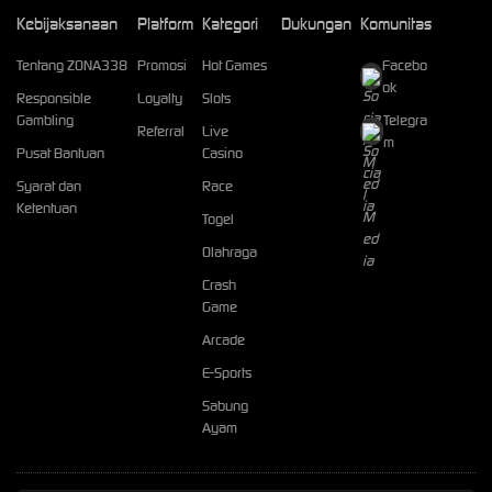
Kebijaksanaan
Platform
Kategori
Dukungan
Komunitas
Tentang ZONA338
Promosi
Hot Games
Facebo
ok
Responsible
Loyalty
Slots
Gambling
Telegra
Referral
Live
m
Pusat Bantuan
Casino
Syarat dan
Race
Ketentuan
Togel
Olahraga
Crash
Game
Arcade
E-Sports
Sabung
Ayam