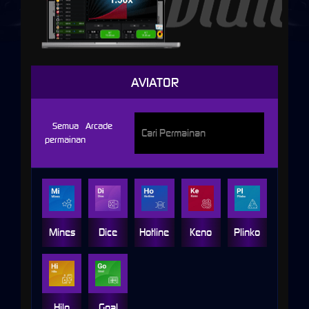
AVIATOR
Semua
Arcade
permainan
Mines
Dice
Hotline
Keno
Plinko
Hilo
Goal