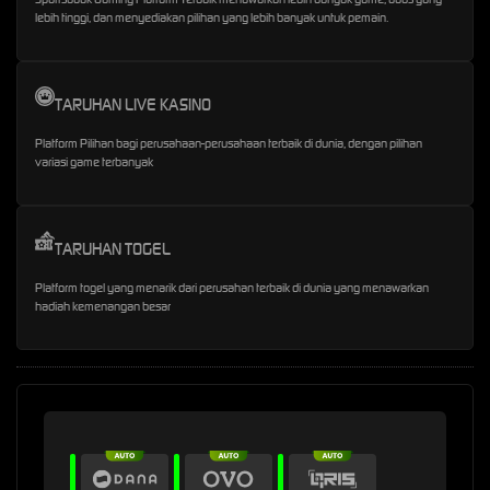
lebih tinggi, dan menyediakan pilihan yang lebih banyak untuk pemain.
TARUHAN LIVE KASINO
Platform Pilihan bagi perusahaan-perusahaan terbaik di dunia, dengan pilihan
variasi game terbanyak
TARUHAN TOGEL
Platform togel yang menarik dari perusahan terbaik di dunia yang menawarkan
hadiah kemenangan besar