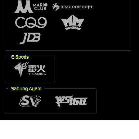
E-Sports
Sabung Ayam