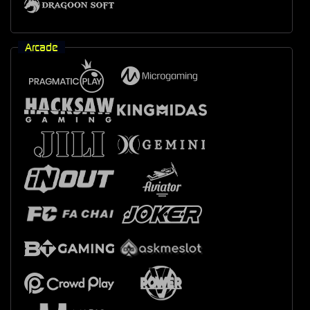
Arcade