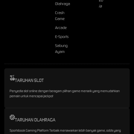
Olahraga
Crash
Game
Arcade
E-Sports
Sabung
Ayam
TARUHAN SLOT
Penyedia slot online dengan beragam pilihan game menarik yang memudahkan
pemain untuk mencapai jackpot
TARUHAN OLAHRAGA
Sportsbook Gaming Platform Terbaik menawarkan lebih banyak game, odds yang