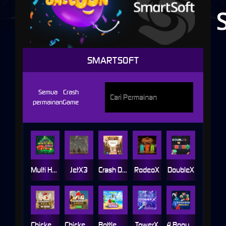
SMARTSOFT
Semua
Crash
permainan
Game
Multi Hot Wheel
JetX3
Crash Duel X
RodeoX
DoubleX
ChickenWays
Chicken Highway
Bottle Mania
TowerX
4 Bonuses Bonanza