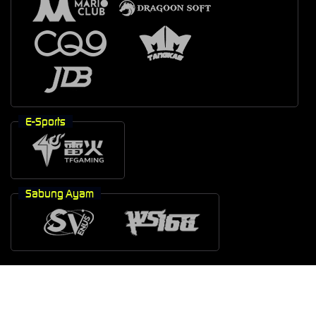
E-Sports
Sabung Ayam