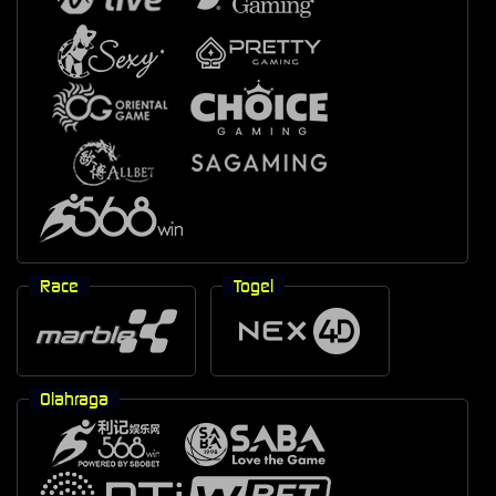
Race
Togel
Olahraga