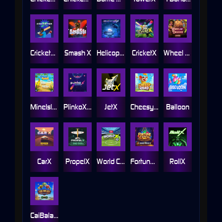
CricketerX
Smash X
HelicopterX
CricketX
Wheel Of Destiny
MineIsland
PlinkoXClassic
JetX
Cheesy Road
Balloon
CarX
PropelX
World Champion X
Fortune Catch
RollX
CaiBalaoCappadocia