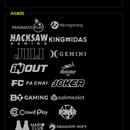
Arcade