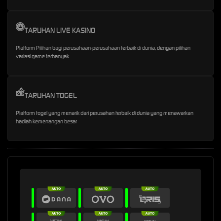
TARUHAN LIVE KASINO
Platform Pilihan bagi perusahaan-perusahaan terbaik di dunia, dengan pilihan
variasi game terbanyak
TARUHAN TOGEL
Platform togel yang menarik dari perusahan terbaik di dunia yang menawarkan
hadiah kemenangan besar