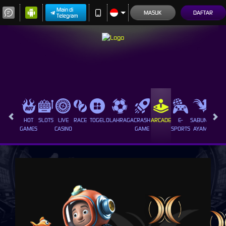
Main di
MASUK
DAFTAR
Telegram
HOT
SLOTS
LIVE
RACE
TOGEL
OLAHRAGA
CRASH
ARCADE
E-
SABUNG
PROM
GAMES
CASINO
GAME
SPORTS
AYAM