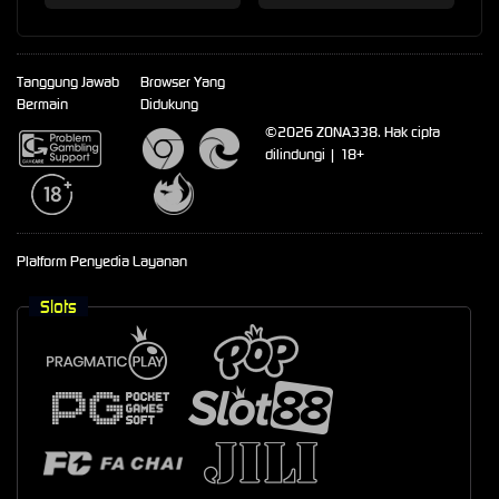
Tanggung Jawab
Browser Yang
Bermain
Didukung
©2026 ZONA338. Hak cipta
dilindungi | 18+
Platform Penyedia Layanan
Slots