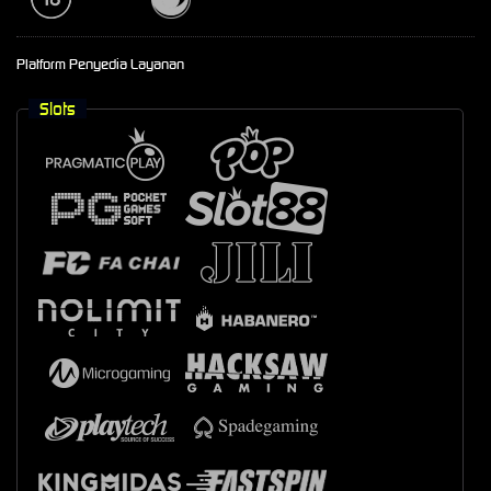
Platform Penyedia Layanan
Slots