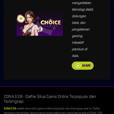
menyediakan
teknologi stabil,
dukungan
lokal, dan
pengalaman
gaming
interaktif
premium di
Asia.
MAIN
ZONA338 - Daftar Situs Game Online Terpopuler dan
Terlengkap
ZONA338
adalah situs resmi game online terpopuler dan terlengkap saat ini. Daftar
sekarang menangkan semua game online paling seru yang hanya ada di ZONA 338.