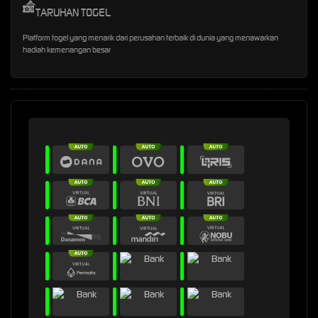
TARUHAN TOGEL
Platform togel yang menarik dari perusahan terbaik di dunia yang menawarkan
hadiah kemenangan besar