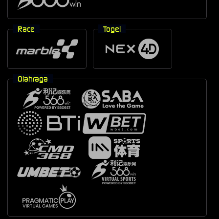
Race
Togel
Olahraga